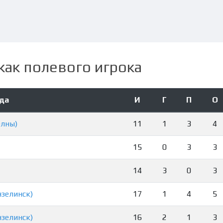
как полевого игрока
да
И
Г
П
О
елны)
11
1
3
4
15
0
3
3
14
3
0
3
нзелинск)
17
1
4
5
нзелинск)
16
2
1
3