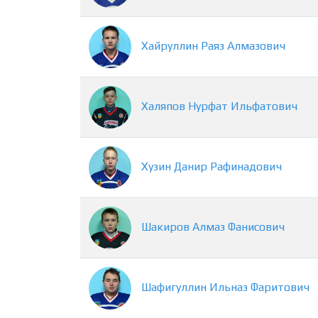
Хайруллин
Раяз
Алмазович
Халяпов
Нурфат
Ильфатович
Хузин
Данир
Рафинадович
Шакиров
Алмаз
Фанисович
Шафигуллин
Ильназ
Фаритович