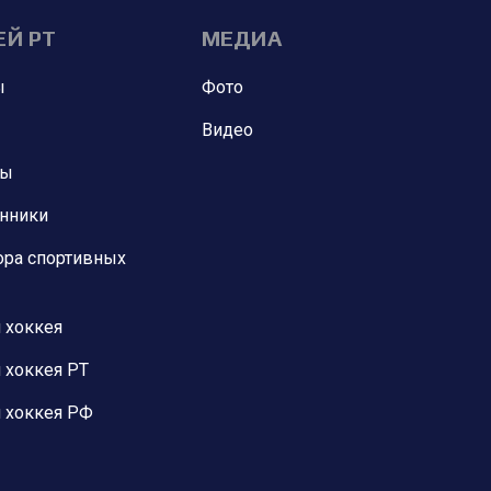
ЕЙ РТ
МЕДИА
ы
Фото
Видео
ны
анники
ора спортивных
 хоккея
 хоккея РТ
 хоккея РФ