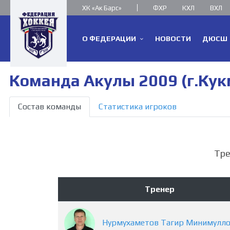
ХК «Ак Барс»
ФХР
КХЛ
ВХЛ
О ФЕДЕРАЦИИ
НОВОСТИ
ДЮСШ
Команда Акулы 2009 (г.Кук
Состав команды
Статистика игроков
Тр
Тренер
Нурмухаметов
Тагир
Минимулло