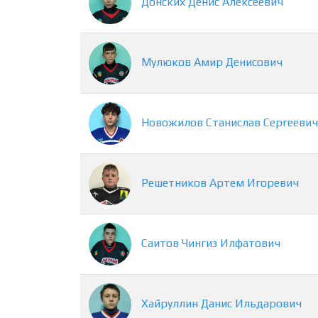
Донских
Денис
Алексеевич
Мулюков
Амир
Денисович
Новожилов
Станислав
Сергеевич
Решетников
Артем
Игоревич
Саитов
Чингиз
Илфатович
Хайруллин
Данис
Ильдарович