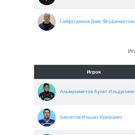
Сайфутдинов
Диас
Фердинантов
Иг
Игрок
Альмухаметов
Булат
Ильдусови
Баязитов
Ильназ
Ирекович