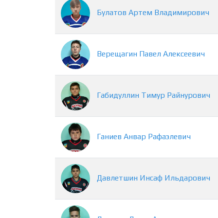
Булатов
Артем
Владимирович
Верещагин
Павел
Алексеевич
Габидуллин
Тимур
Райнурович
Ганиев
Анвар
Рафаэлевич
Давлетшин
Инсаф
Ильдарович