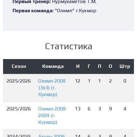
Первый тренер:
Нурмухаметов Т.М.
Первая команда:
"Олимп" г.Кукмор
Статистика
Сезон
Команда
И
Г
П
О
Штр
2025/2026
Олимп 2008
12
1
1
2
0
(3х3) (г.
Кукмор)
2025/2026
Олимп 2008-
13
6
3
9
4
2009 (г.
Кукмор)
2024/2025
Акулы 2009
14
6
3
9
4