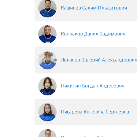
Кашипов
Салим
Ильшатович
Колпаков
Данил
Вадимович
Лопанов
Валерий
Александрови
Никитин
Богдан
Андреевич
Писарева
Ангелина
Сергеевна