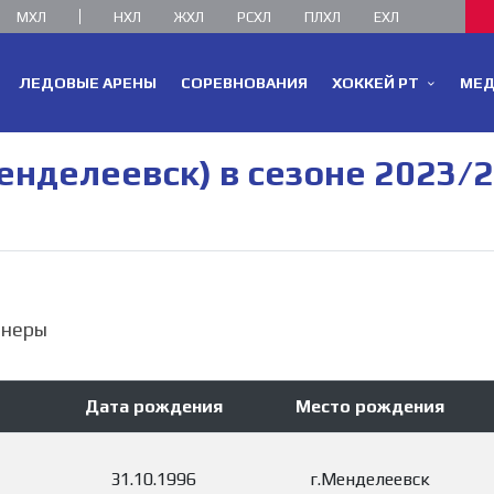
МХЛ
НХЛ
ЖХЛ
РСХЛ
ПЛХЛ
ЕХЛ
ЛЕДОВЫЕ АРЕНЫ
СОРЕВНОВАНИЯ
ХОККЕЙ РТ
МЕ
енделеевск) в сезоне 2023/
енеры
Дата рождения
Место рождения
31.10.1996
г.Менделеевск