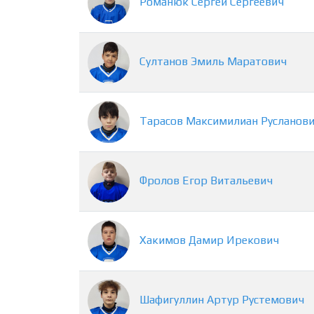
Романюк
Сергей
Сергеевич
Султанов
Эмиль
Маратович
Тарасов
Максимилиан
Русланов
Фролов
Егор
Витальевич
Хакимов
Дамир
Ирекович
Шафигуллин
Артур
Рустемович