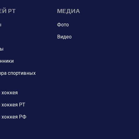
ЕЙ РТ
МЕДИА
ы
Фото
Видео
ны
анники
ора спортивных
 хоккея
 хоккея РТ
 хоккея РФ