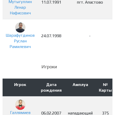
Мутыгуллин
11.07.1991
пгт. Апастово
Ленар
Нафисович
Шарафутдинов
24.07.1998
-
Руслан
Рамилевич
Игроки
Игрок
Дата
Амплуа
№
рождения
Карты
Галлямиев
06.02.2007
нападающий
375