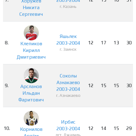
2003-2004
Хоружев
г. Казань
Никита
Сергеевич
Яшьлек
8.
12
17
13
30
2003-2004
Клепиков
г. Заинск
Кирилл
Дмитриевич
Соколы
Азнакаево
9.
12
15
15
30
Арсланов
2003-2004
Ильдан
г. Азнакаево
Фаритович
Ирбис
10.
12
14
15
29
2003-2004
Корнилов
пгт. Джалиль
Артём