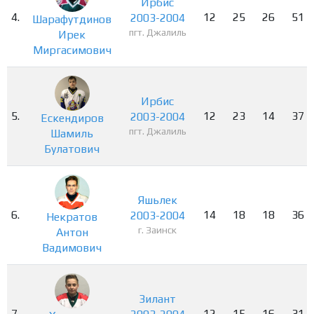
Ирбис
4.
12
25
26
51
2003-2004
Шарафутдинов
пгт. Джалиль
Ирек
Миргасимович
Ирбис
5.
12
23
14
37
2003-2004
Ескендиров
пгт. Джалиль
Шамиль
Булатович
Яшьлек
6.
14
18
18
36
2003-2004
Некратов
г. Заинск
Антон
Вадимович
Зилант
7.
12
15
16
31