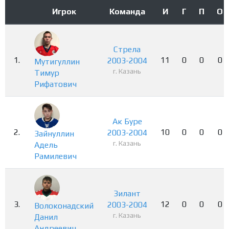
Игрок
Команда
И
Г
П
О
Стрела
1.
11
0
0
0
2003-2004
Мутигуллин
г. Казань
Тимур
Рифатович
Ак Буре
2.
10
0
0
0
2003-2004
Зайнуллин
г. Казань
Адель
Рамилевич
Зилант
3.
12
0
0
0
2003-2004
Волоконадский
г. Казань
Данил
Андреевич