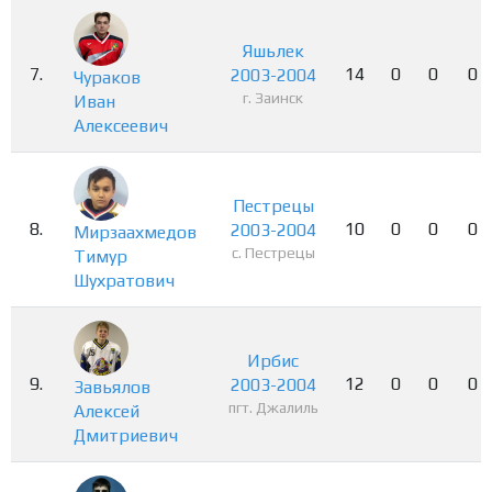
Яшьлек
7.
14
0
0
0
2003-2004
Чураков
г. Заинск
Иван
Алексеевич
Пестрецы
8.
10
0
0
0
2003-2004
Мирзаахмедов
с. Пестрецы
Тимур
Шухратович
Ирбис
9.
12
0
0
0
2003-2004
Завьялов
пгт. Джалиль
Алексей
Дмитриевич