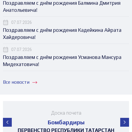
Поздравляем с днём рождения Балмина Дмитрия
Анатольевича!
07.07.2026
Поздравляем с днём рождения Кадейкина Айрата
Хайдеровича!
07.07.2026
Поздравляем с днём рождения Усманова Мансура
Мидехатовича!
Все новости
Доска почета
Бомбардиры
ПЕРВЕНСТВО РЕСПУБЛИКИ ТАТАРСТАН
ПЕРВЕНСТВО РЕСПУБЛИКИ ТАТАРСТАН
ПЕРВЕНСТВО РЕСПУБЛИКИ ТАТАРСТАН
ПЕРВЕНСТВО РЕСПУБЛИКИ ТАТАРСТАН
ПЕРВЕНСТВО РЕСПУБЛИКИ ТАТАРСТАН
МАТЧ ЗВЁЗД ПЕРВЕНСТВА РТ среди
ТУРНИР 4х4 ПОСВЯЩЕННЫЙ "ДНЮ
ТУРНИР НА ПРИЗЫ ФЕДЕРАЦИИ
ТУРНИР НА ПРИЗЫ ФЕДЕРАЦИИ
ТУРНИР НА ПРИЗЫ ФЕДЕРАЦИИ
ТУРНИР НА ПРИЗЫ ФЕДЕРАЦИИ
ТУРНИР НА ПРИЗЫ ФЕДЕРАЦИИ