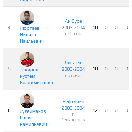
Ак Буре
4.
10
0
0
0
2003-2004
Люртаев
г. Казань
Никита
Наильевич
Яшьлек
5.
10
0
0
0
2003-2004
Закиров
г. Заинск
Рустем
Владимирович
Нефтяник
2003-2004
6.
12
0
0
0
Сулейманов
г.
Ранис
Лениногорск
Рамильевич