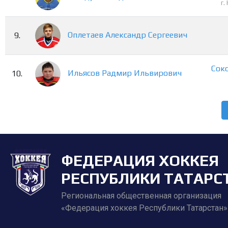
г
Оплетаев
Александр
Сергеевич
9.
Сок
Ильясов
Радмир
Ильвирович
10.
ФЕДЕРАЦИЯ ХОККЕЯ
РЕСПУБЛИКИ ТАТАРС
Региональная общественная организация
«Федерация хоккея Республики Татарстан»