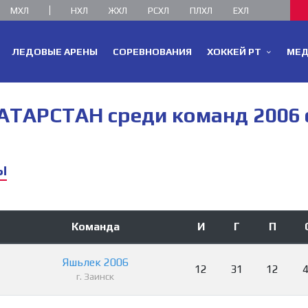
МХЛ
НХЛ
ЖХЛ
РСХЛ
ПЛХЛ
ЕХЛ
ЛЕДОВЫЕ АРЕНЫ
СОРЕВНОВАНИЯ
ХОККЕЙ РТ
МЕ
АРСТАН среди команд 2006 се
Ы
Команда
И
Г
П
Яшьлек 2006
12
31
12
г. Заинск