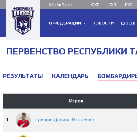
ХК «Ак Барс»
ФХР
КХЛ
ВХЛ
О ФЕДЕРАЦИИ
НОВОСТИ
ДЮСШ
ПЕРВЕНСТВО РЕСПУБЛИКИ ТАТ
РЕЗУЛЬТАТЫ
КАЛЕНДАРЬ
БОМБАРДИР
Игрок
Гришин
Даниил
Игоревич
1.