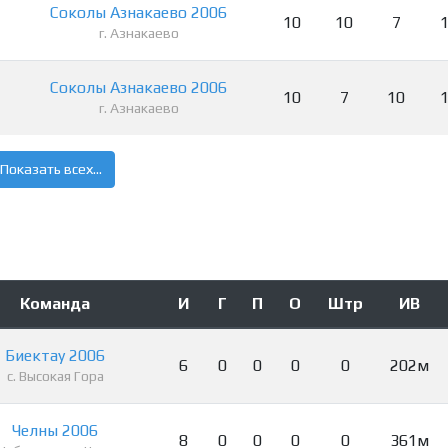
Соколы Азнакаево 2006
10
10
7
г. Азнакаево
Соколы Азнакаево 2006
10
7
10
г. Азнакаево
Показать всех...
Команда
И
Г
П
О
Штр
ИВ
Биектау 2006
6
0
0
0
0
202м
с. Высокая Гора
Челны 2006
8
0
0
0
0
361м