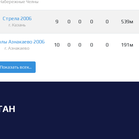
. Набережные Челны
Стрела 2006
9
0
0
0
0
539м
г. Казань
олы Азнакаево 2006
10
0
0
0
0
191м
г. Азнакаево
Показать всех...
ТАН