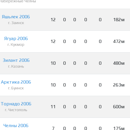
. Набережные Челны
Яшьлек 2006
12
0
0
0
0
182м
г. Заинск
Ягуар 2006
12
0
0
0
0
472м
г. Кукмор
Зилант 2006
10
0
0
0
0
480м
г. Казань
Арктика 2006
10
0
0
0
0
263м
г. Буинск
Торнадо 2006
11
0
0
0
0
600м
г. Чистополь
Челны 2006
7
0
0
0
0
175м