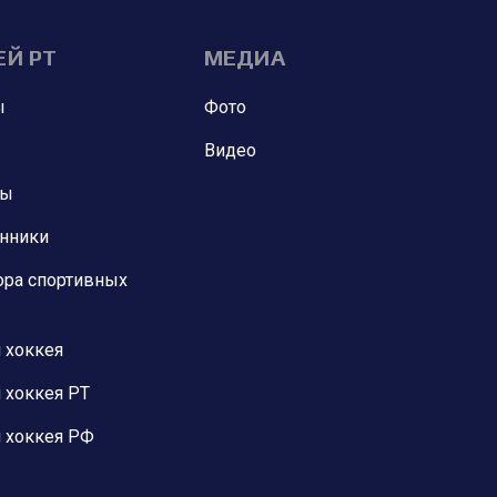
ЕЙ РТ
МЕДИА
ы
Фото
Видео
ны
анники
ора спортивных
 хоккея
 хоккея РТ
 хоккея РФ