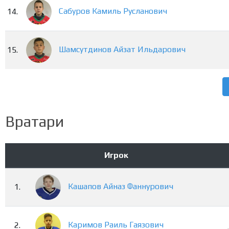
Сабуров
Камиль
Русланович
14.
Шамсутдинов
Айзат
Ильдарович
15.
Вратари
Игрок
Кашапов
Айназ
Фаннурович
1.
Каримов
Раиль
Гаязович
2.