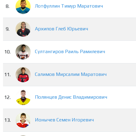
Лотфуллин
Тимур
Маратович
8.
Архипов
Глеб
Юрьевич
9.
Султангиров
Раиль
Рамилевич
10.
Салимов
Мирсалим
Маратович
11.
Полянцев
Денис
Владимирович
12.
Ионычев
Семен
Игоревич
13.