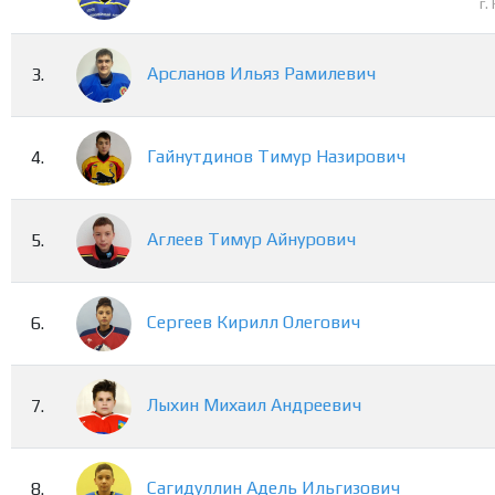
г
Арсланов
Ильяз
Рамилевич
3.
Гайнутдинов
Тимур
Назирович
4.
Аглеев
Тимур
Айнурович
5.
Сергеев
Кирилл
Олегович
6.
Лыхин
Михаил
Андреевич
7.
Сагидуллин
Адель
Ильгизович
8.