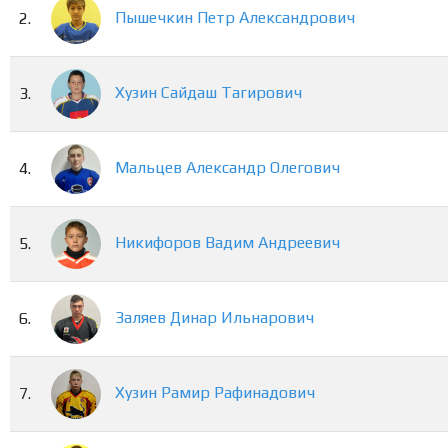
Пышечкин
Петр
Александрович
2.
Хузин
Сайдаш
Тагирович
3.
Мальцев
Александр
Олегович
4.
Никифоров
Вадим
Андреевич
5.
Заляев
Динар
Ильнарович
6.
Хузин
Рамир
Рафинадович
7.