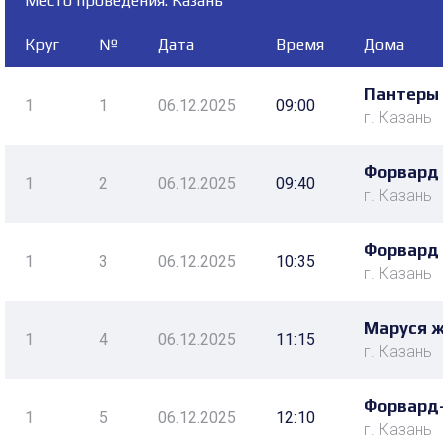
Место проведения: Казань
Круг
№
Дата
Время
Дома
Пантеры 
1
1
06.12.2025
09:00
г. Казань
Форвард 
1
2
06.12.2025
09:40
г. Казань
Форвард 
1
3
06.12.2025
10:35
г. Казань
Маруся ж
1
4
06.12.2025
11:15
г. Казань
Форвард-
1
5
06.12.2025
12:10
г. Казань