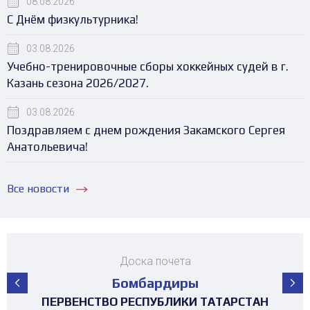
08.08.2026
С Днём физкультурника!
03.08.2026
Учебно-тренировочные сборы хоккейных судей в г.
Казань сезона 2026/2027.
03.08.2026
Поздравляем с днем рождения Закамского Сергея
Анатольевича!
Все новости
Доска почета
Бомбардиры
ПЕРВЕНСТВО РЕСПУБЛИКИ ТАТАРСТАН
ПЕРВЕНСТВО РЕСПУБЛИКИ ТАТАРСТАН
ПЕРВЕНСТВО РЕСПУБЛИКИ ТАТАРСТАН
ПЕРВЕНСТВО РЕСПУБЛИКИ ТАТАРСТАН
ПЕРВЕНСТВО РЕСПУБЛИКИ ТАТАРСТАН
ПЕРВЕНСТВО РЕСПУБЛИКИ ТАТАРСТАН
ПЕРВЕНСТВО РЕСПУБЛИКИ ТАТАРСТАН
МАТЧ ЗВЁЗД ПЕРВЕНСТВА РТ среди
ТУРНИР 4х4 ПОСВЯЩЕННЫЙ "ДНЮ
ТУРНИР НА ПРИЗЫ ФЕДЕРАЦИИ
ТУРНИР НА ПРИЗЫ ФЕДЕРАЦИИ
ТУРНИР НА ПРИЗЫ ФЕДЕРАЦИИ