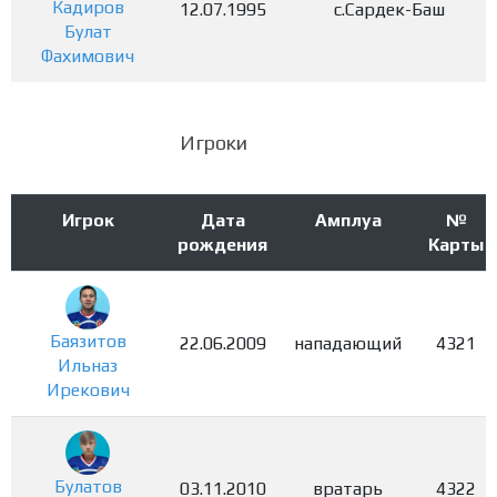
Кадиров
12.07.1995
с.Сардек-Баш
Булат
Фахимович
Игроки
Игрок
Дата
Амплуа
№
рождения
Карты
Баязитов
22.06.2009
нападающий
4321
Ильназ
Ирекович
Булатов
03.11.2010
вратарь
4322