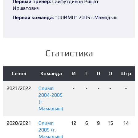
Первый тренер:
Сайфутдинов Ришат
Иршатович
Первая команда:
"ОЛИМП" 2005 г.Мамадыш
Статистика
Сезон
Команда
И
Г
П
О
Штр
2021/2022
Олимп
-
-
-
-
-
2004-2005
(г.
Мамадыш)
2020/2021
Олимп
12
6
9
15
14
2005 (г.
Мамадыш)