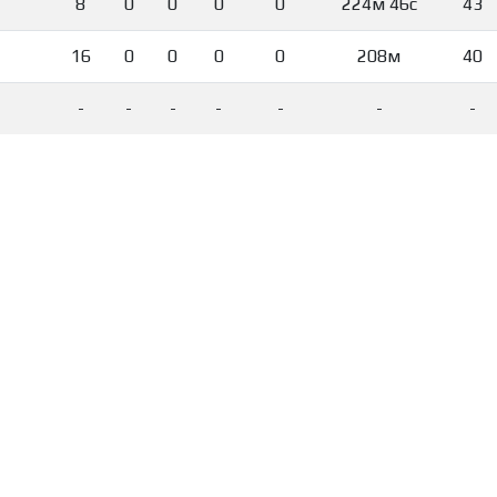
8
0
0
0
0
224м 46с
43
16
0
0
0
0
208м
40
-
-
-
-
-
-
-