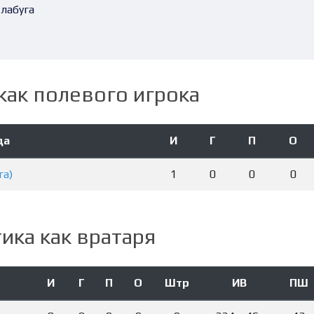
лабуга
как полевого игрока
да
И
Г
П
О
га)
1
0
0
0
ика как вратаря
И
Г
П
О
Штр
ИВ
ПШ