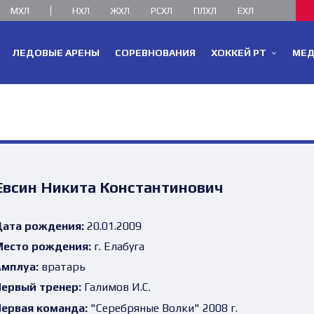
МХЛ
НХЛ
ЖХЛ
РСХЛ
ПЛХЛ
ЕХЛ
ЛЕДОВЫЕ АРЕНЫ
СОРЕВНОВАНИЯ
ХОККЕЙ РТ
МЕ
Евсин Никита Константинович
ата рождения:
20.01.2009
есто рождения:
г. Елабуга
мплуа:
вратарь
ервый тренер:
Галимов И.С.
ервая команда:
"Серебряные Волки" 2008 г.