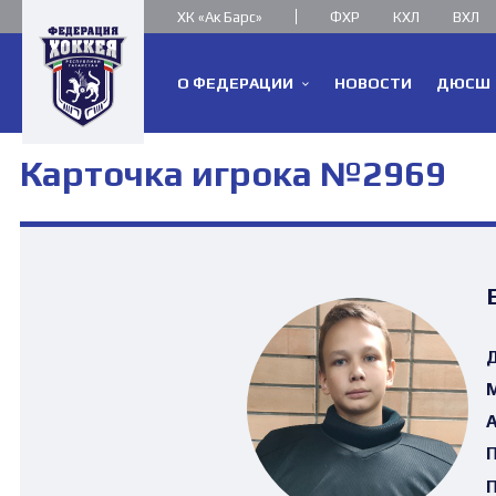
ХК «Ак Барс»
ФХР
КХЛ
ВХЛ
О ФЕДЕРАЦИИ
НОВОСТИ
ДЮСШ
Карточка игрока №2969
Д
М
А
П
П