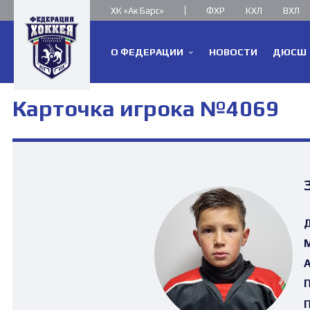
ХК «Ак Барс»
ФХР
КХЛ
ВХЛ
О ФЕДЕРАЦИИ
НОВОСТИ
ДЮСШ
Карточка игрока №4069
Д
М
А
П
П