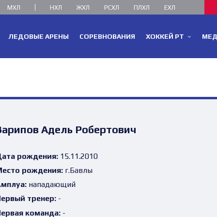
МХЛ
НХЛ
ЖХЛ
РСХЛ
ПЛХЛ
ЕХЛ
ЛЕДОВЫЕ АРЕНЫ
СОРЕВНОВАНИЯ
ХОККЕЙ РТ
МЕ
Зарипов Адель Робертович
ата рождения:
15.11.2010
есто рождения:
г.Бавлы
мплуа:
нападающий
ервый тренер:
-
ервая команда:
-