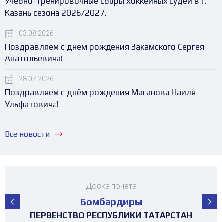
Учебно-тренировочные сборы хоккейных судей в г.
Казань сезона 2026/2027.
03.08.2026
Поздравляем с днем рождения Закамского Сергея
Анатольевича!
28.07.2026
Поздравляем с днём рождения Маганова Наиля
Ульфатовича!
Все новости
Доска почета
Бомбардиры
ПЕРВЕНСТВО РЕСПУБЛИКИ ТАТАРСТАН
ПЕРВЕНСТВО РЕСПУБЛИКИ ТАТАРСТАН
ПЕРВЕНСТВО РЕСПУБЛИКИ ТАТАРСТАН
ПЕРВЕНСТВО РЕСПУБЛИКИ ТАТАРСТАН
ПЕРВЕНСТВО РЕСПУБЛИКИ ТАТАРСТАН
ПЕРВЕНСТВО РЕСПУБЛИКИ ТАТАРСТАН
ПЕРВЕНСТВО РЕСПУБЛИКИ ТАТАРСТАН
ПЕРВЕНСТВО РЕСПУБЛИКИ ТАТАРСТАН
МАТЧ ЗВЁЗД ПЕРВЕНСТВА РТ среди
ТУРНИР НА ПРИЗЫ ФЕДЕРАЦИИ
ТУРНИР НА ПРИЗЫ ФЕДЕРАЦИИ
ТУРНИР НА ПРИЗЫ ФЕДЕРАЦИИ