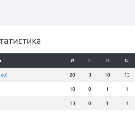
татистика
а
И
Г
П
О
ево)
20
3
10
13
18
0
1
1
13
0
1
1