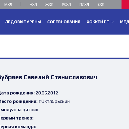
МХЛ
НХЛ
ЖХЛ
РСХЛ
ПЛХЛ
ЕХЛ
ЛЕДОВЫЕ АРЕНЫ
СОРЕВНОВАНИЯ
ХОККЕЙ РТ
МЕ
Зубряев Савелий Станиславович
ата рождения:
20.05.2012
есто рождения:
г.Октябрьский
мплуа:
защитник
ервый тренер:
ервая команда: