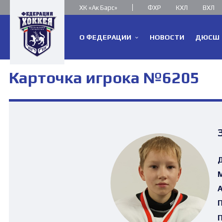
ХК «Ак Барс»
ФХР
КХЛ
ВХЛ
О ФЕДЕРАЦИИ
НОВОСТИ
ДЮСШ
Карточка игрока №6205
Д
М
А
П
П