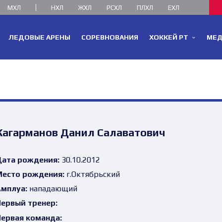
МХЛ
НХЛ
ЖХЛ
РСХЛ
ПЛХЛ
ЕХЛ
ЛЕДОВЫЕ АРЕНЫ
СОРЕВНОВАНИЯ
ХОККЕЙ РТ
МЕ
Кагарманов Данил Салаватович
ата рождения:
30.10.2012
есто рождения:
г.Октябрьский
мплуа:
нападающий
ервый тренер:
ервая команда: