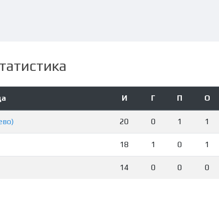
татистика
да
И
Г
П
О
ево)
20
0
1
1
18
1
0
1
14
0
0
0