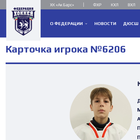
ХК «Ак Барс»
ФХР
КХЛ
ВХЛ
О ФЕДЕРАЦИИ
НОВОСТИ
ДЮСШ
Карточка игрока №6206
Д
М
А
П
П