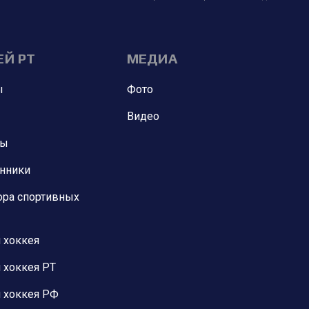
ЕЙ РТ
МЕДИА
ы
Фото
Видео
ны
анники
ора спортивных
 хоккея
 хоккея РТ
 хоккея РФ