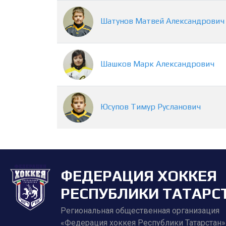
Шатунов
Матвей
Александрович
Шашков
Марк
Александрович
Юсупов
Тимур
Русланович
ФЕДЕРАЦИЯ ХОККЕЯ
РЕСПУБЛИКИ ТАТАРС
Региональная общественная организация
«Федерация хоккея Республики Татарстан»