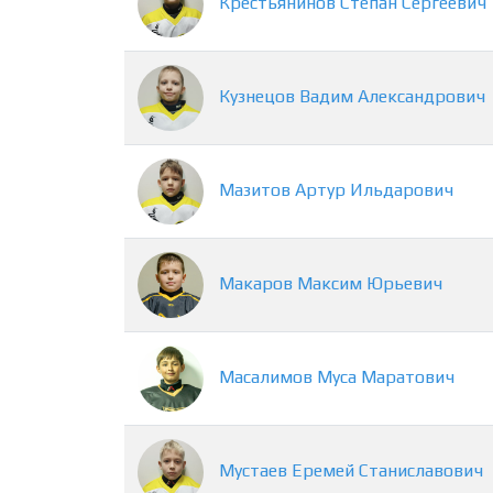
Крестьянинов
Степан
Сергеевич
Кузнецов
Вадим
Александрович
Мазитов
Артур
Ильдарович
Макаров
Максим
Юрьевич
Масалимов
Муса
Маратович
Мустаев
Еремей
Станиславович