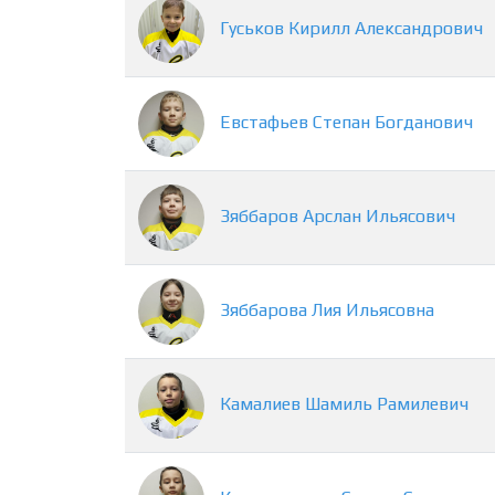
Гуськов
Кирилл
Александрович
Евстафьев
Степан
Богданович
Зяббаров
Арслан
Ильясович
Зяббарова
Лия
Ильясовна
Камалиев
Шамиль
Рамилевич