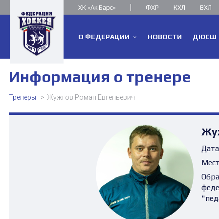
ХК «Ак Барс»
ФХР
КХЛ
ВХЛ
О ФЕДЕРАЦИИ
НОВОСТИ
ДЮСШ
Информация о тренере
Тренеры
Жужгов Роман Евгеньевич
Жу
Дата
Мест
Обра
феде
"пед