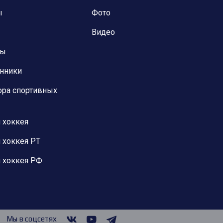
ы
Фото
Видео
ны
анники
ора спортивных
 хоккея
 хоккея РТ
 хоккея РФ
Мы в соцсетях