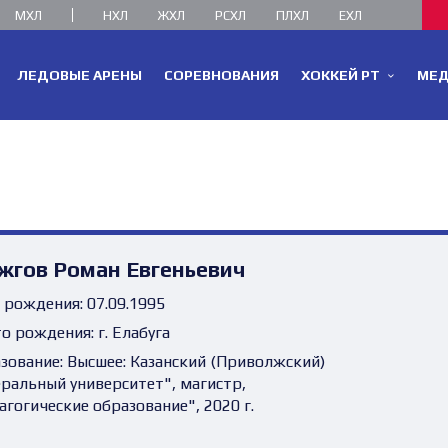
МХЛ
НХЛ
ЖХЛ
РСХЛ
ПЛХЛ
ЕХЛ
ЛЕДОВЫЕ АРЕНЫ
СОРЕВНОВАНИЯ
ХОККЕЙ РТ
МЕ
жгов Роман Евгеньевич
 рождения:
07.09.1995
о рождения:
г. Елабуга
зование:
Высшее: Казанский (Приволжский)
ральный университет", магистр,
агогические образование", 2020 г.