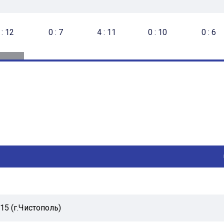
 : 12
0 : 8
0 : 7
2 : 11
4 : 11
0 : 3
0 : 10
0 : 9
2 : 3
0 : 6
15 (г.Чистополь)