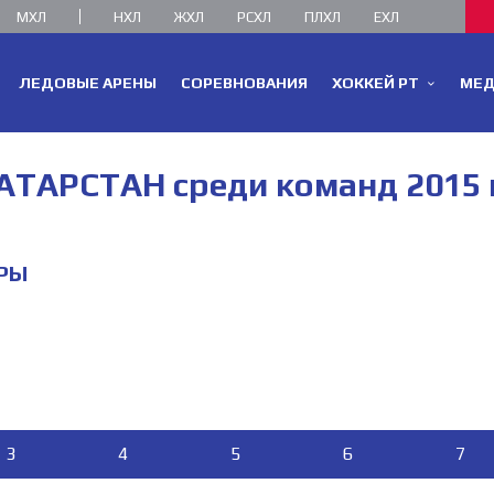
МХЛ
НХЛ
ЖХЛ
РСХЛ
ПЛХЛ
ЕХЛ
ЛЕДОВЫЕ АРЕНЫ
СОРЕВНОВАНИЯ
ХОККЕЙ РТ
МЕ
РСТАН среди команд 2015 г.р
РЫ
3
3
4
4
5
5
6
6
7
7