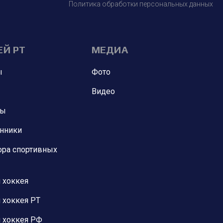
Политика обработки персональных данных
ЕЙ РТ
МЕДИА
ы
Фото
Видео
ны
анники
ора спортивных
 хоккея
 хоккея РТ
 хоккея РФ