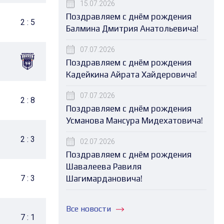
15.07.2026
Поздравляем с днём рождения
5 : 2
2 : 5
0 : 2
6 : 2
6 : 1
2 : 1
7 : 3
10 : 2
4 : 2
4 
Балмина Дмитрия Анатольевича!
07.07.2026
6 : 3
8 : 2
4 : 3 бул.
3 : 2
5 : 2
3 : 7
8 : 1
1 
Поздравляем с днём рождения
Кадейкина Айрата Хайдеровича!
07.07.2026
3 : 6
2 : 8
3 : 2
6 : 3
1 : 3
6 : 5 бул.
4 : 0
2 
Поздравляем с днём рождения
Усманова Мансура Мидехатовича!
3 : 4 бул.
2 : 3
2 : 3
3 : 6
6 : 2
7 : 6
2 : 0
4 
02.07.2026
Поздравляем с днём рождения
Шавалеева Равиля
2 : 5
7 : 3
5 : 6 бул.
3 : 1
Шагимардановича!
2 : 6
6 : 7
1 : 2
4 
Все новости
1 : 8
7 : 1
0 : 4
3 : 2
0 : 2
1 : 4
2 : 1
2 : 4