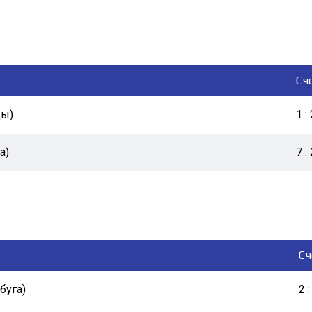
Сч
цы)
1 :
а)
7 :
Сч
буга)
2 :