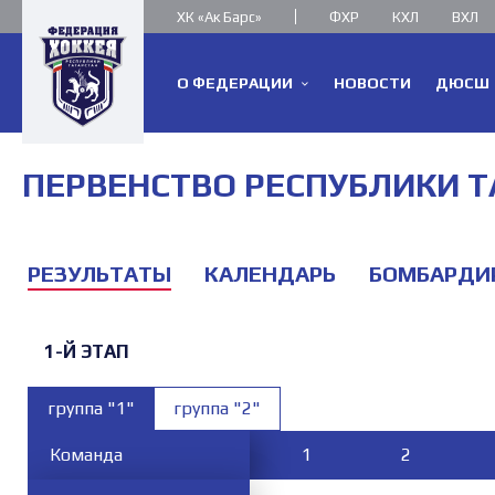
ХК «Ак Барс»
ФХР
КХЛ
ВХЛ
О ФЕДЕРАЦИИ
НОВОСТИ
ДЮСШ
ПЕРВЕНСТВО РЕСПУБЛИКИ ТАТА
РЕЗУЛЬТАТЫ
КАЛЕНДАРЬ
БОМБАРДИ
1-Й ЭТАП
группа "1"
группа "2"
Команда
Команда
1
1
2
2