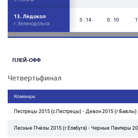
13.
13.
Ледокол
Олимпия
5 : 14
1 : 11
0 : 10
2 : 9
1
г.Зеленодольск
пгт.Камские Поляны
ПЛЕЙ-ОФФ
Четвертьфинал
Команды
Пестрецы 2015 (с.Пестрецы) - Девон 2015 (г.Бавлы)
Лесные Пчёлы 2015 (г.Елабуга) - Черные Пантеры 20