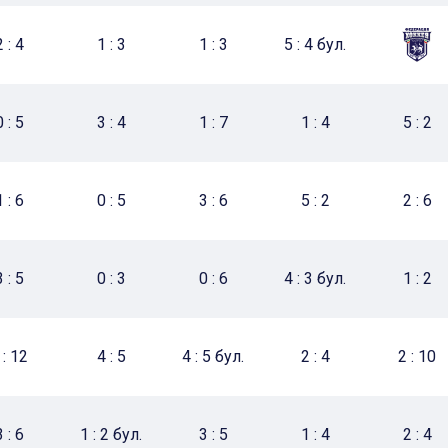
2 : 4
2 : 5
1 : 3
3 : 6
1 : 3
1 : 0
5 : 4 бул.
2 : 3
0 : 5
1 : 3
3 : 4
1 : 2
1 : 7
3 : 2
3 : 4 бул.
1 : 4
2 : 5
5 : 2
1 : 6
2 : 3
0 : 5
4 : 6
3 : 6
0 : 5
5 : 2
4 : 2
2 : 0
2 : 6
3 : 5
0 : 5
0 : 3
2 : 4
0 : 6
1 : 4
4 : 3 бул.
1 : 5
1 : 6
1 : 2
 : 12
0 : 5
4 : 5
0 : 10
4 : 5 бул.
1 : 2 бул.
2 : 4
2 : 5
3 : 7
2 : 10
3 : 6
1 : 4
1 : 2 бул.
1 : 3
3 : 5
1 : 2
1 : 4
1 : 6
2 : 4
2 : 4