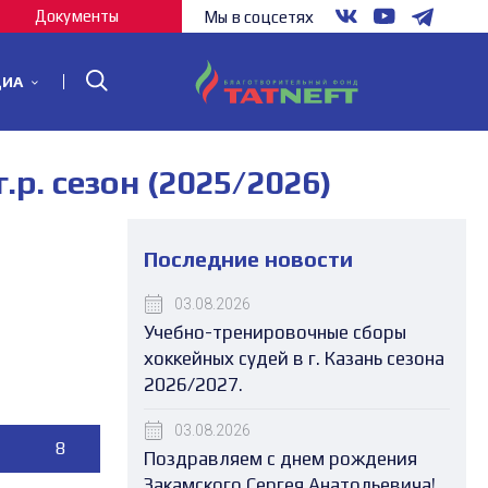
Документы
Мы в соцсетях
ДИА
. сезон (2025/2026)
Последние новости
03.08.2026
Учебно-тренировочные сборы
хоккейных судей в г. Казань сезона
2026/2027.
03.08.2026
8
8
9
9
10
10
11
11
12
1
Поздравляем с днем рождения
Закамского Сергея Анатольевича!