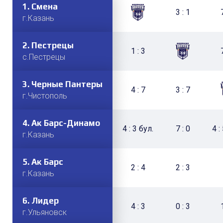
1.
1.
Смена
Арслан
3 : 1
3 : 2 бул.
г.Казань
г.Бугульма
2.
2.
Пестрецы
Лесные Пчёлы
2 : 3 бул.
1 : 3
с.Пестрецы
г.Елабуга
3.
3.
Черные Пантеры
Девон
4 : 7
3 : 1
3 : 7
3 : 1
г.Чистополь
г.Бавлы
4.
4.
Ак Барс-Динамо
Соколы Азнакаево
4 : 3 бул.
1 : 2
7 : 0
0 : 1
4 :
г.Казань
г.Азнакаево
5.
5.
Ак Барс
Челны-1
2 : 4
0 : 6
2 : 3
0 : 3
г.Казань
г.Набережные Челны
6.
6.
Лидер
Яшьлек
4 : 3
1 : 3
0 : 3
3 : 5
г.Ульяновск
г.Заинск