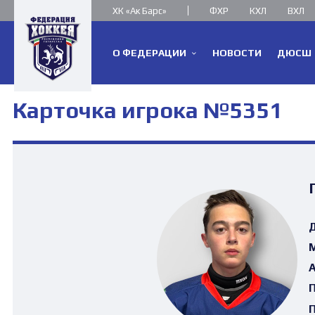
ХК «Ак Барс»
ФХР
КХЛ
ВХЛ
О ФЕДЕРАЦИИ
НОВОСТИ
ДЮСШ
Карточка игрока №5351
Д
М
А
П
П