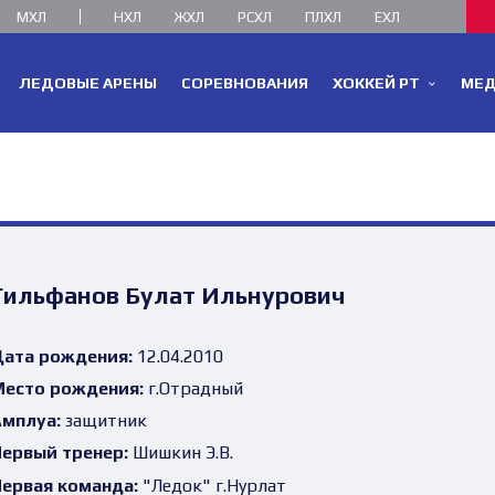
МХЛ
НХЛ
ЖХЛ
РСХЛ
ПЛХЛ
ЕХЛ
ЛЕДОВЫЕ АРЕНЫ
СОРЕВНОВАНИЯ
ХОККЕЙ РТ
МЕ
Гильфанов Булат Ильнурович
ата рождения:
12.04.2010
есто рождения:
г.Отрадный
мплуа:
защитник
ервый тренер:
Шишкин Э.В.
ервая команда:
"Ледок" г.Нурлат