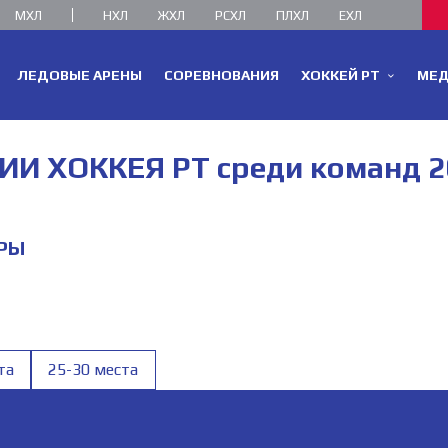
МХЛ
НХЛ
ЖХЛ
РСХЛ
ПЛХЛ
ЕХЛ
ЛЕДОВЫЕ АРЕНЫ
СОРЕВНОВАНИЯ
ХОККЕЙ РТ
МЕ
ХОККЕЯ РТ среди команд 2015
РЫ
та
25-30 места