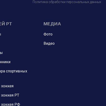
Политика обработки персональных данных
ЕЙ РТ
МЕДИА
ы
Фото
Видео
ны
анники
ора спортивных
 хоккея
 хоккея РТ
 хоккея РФ